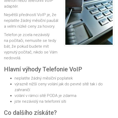
telefon nebo telefonní VoIP
adaptér.
Největší předností VoIP je, že
neplatíte žádný měsíční paušál
a velmi nízké ceny za hovory.
Telefon je zcela nezávislý
na počítači, nemusíte se tedy
bát, že pokud budete mít
vypnutý počítač, nikdo se Vám
nedovolá.
Hlavní výhody Telefonie VoIP
neplatíte žádný měsíční poplatek
výrazně nižší ceny volání jak do pevné sítě tak i do
zahraničí
volání v rámci sítě PODA je zdarma
jste nezávislý na telefonní síti
Co dalšího získáte?