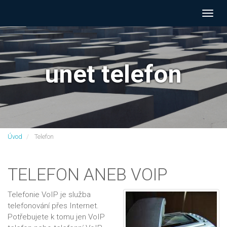
Navig
unet telefon
Úvod
Telefon
TELEFON ANEB VOIP
Telefonie VoIP je služba
telefonování přes Internet.
Potřebujete k tomu jen VoIP