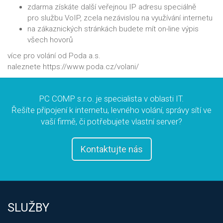
zdarma získáte další veřejnou IP adresu speciálně
pro službu VoIP, zcela nezávislou na využívání internetu
na zákaznických stránkách budete mít on-line výpis
všech hovorů
více pro volání od Poda a.s.
naleznete https://www.poda.cz/volani/
PC COMP s.r.o. je specialista v oblasti IT.
Řešíte připojení k internetu, levného volání, správy sítí ve
vaší firmě, či potřebujete vlastní server?
Kontaktujte nás
SLUŽBY