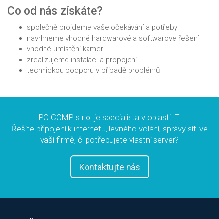
Co od nás získáte?
společně projdeme vaše očekávání a potřeby
navrhneme vhodné hardwarové a softwarové řešení
vhodné umístění kamer
zrealizujeme instalaci a propojení
technickou podporu v případě problémů
PC COMP s.r.o. je specialista v oblasti IT.
Řešíte připojení k internetu, levného volání, správy sítí ve
vaší firmě, či potřebujete vlastní server?
Kontaktujte nás