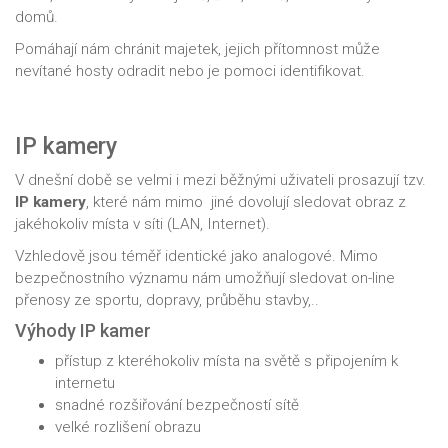
domů.
Pomáhají nám chránit majetek, jejich přítomnost může
nevítané hosty odradit nebo je pomoci identifikovat.
IP kamery
V dnešní době se velmi i mezi běžnými uživateli prosazují tzv.
IP kamery
, které nám mimo jiné dovolují sledovat obraz z
jakéhokoliv místa v síti (LAN, Internet).
Vzhledově jsou téměř identické jako analogové. Mimo
bezpečnostního významu nám umožňují sledovat on-line
přenosy ze sportu, dopravy, průběhu stavby,..
Výhody IP kamer
přístup z kteréhokoliv místa na světě s připojením k
internetu
snadné rozšiřování bezpečností sítě
velké rozlišení obrazu