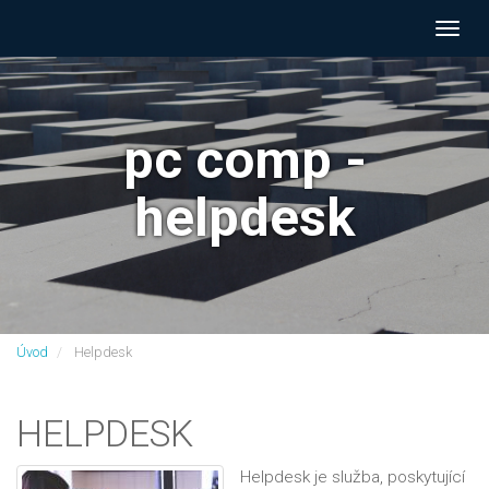
Navig
pc comp -
helpdesk
Úvod
Helpdesk
HELPDESK
Helpdesk je služba, poskytující