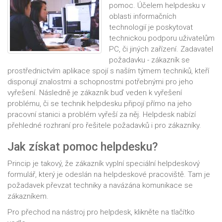
pomoc. Účelem helpdesku v
oblasti informačních
technologií je poskytovat
technickou podporu uživatelům
PC, či jiných zařízení. Zadavatel
požadavku - zákazník se
prostřednictvím aplikace spojí s naším týmem techniků, kteří
disponují znalostmi a schopnostmi potřebnými pro jeho
vyřešení. Následně je zákazník buď veden k vyřešení
problému, či se technik helpdesku připojí přímo na jeho
pracovní stanici a problém vyřeší za něj. Helpdesk nabízí
přehledné rozhraní pro řešitele požadavků i pro zákazníky.
Jak získat pomoc helpdesku?
Princip je takový, že zákazník vyplní speciální helpdeskový
formulář, který je odeslán na helpdeskové pracoviště. Tam je
požadavek převzat techniky a navázána komunikace se
zákazníkem.
Pro přechod na nástroj pro helpdesk, klikněte na tlačítko