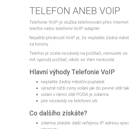
TELEFON ANEB VOIP
Telefonie VoIP je služba telefonování přes Interne
telefon nebo telefonní VoIP adaptér.
Největší předností VoIP je, že neplatíte žádný měsí
za hovory.
Telefon je zcela nezávislý na počítači, nemusíte s
mít vypnutý počítač, nikdo se Vám nedovolá.
Hlavní výhody Telefonie VoIP
neplatíte žádný měsíční poplatek
výrazně nižší ceny volání jak do pevné sítě tak
volání v rámci sítě PODA je zdarma
jste nezávislý na telefonní síti
Co dalšího získáte?
zdarma získáte další veřejnou IP adresu speci