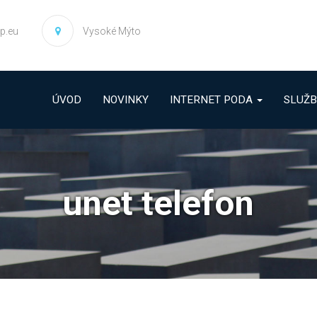
p.eu
Vysoké Mýto
ÚVOD
NOVINKY
INTERNET PODA
SLUŽ
unet telefon