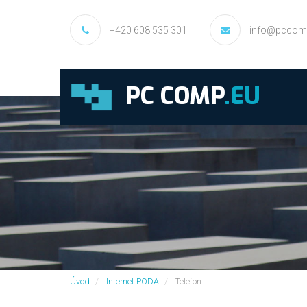
+420 608 535 301
info@pccom
PC COMP
.EU
Úvod
Internet PODA
Telefon