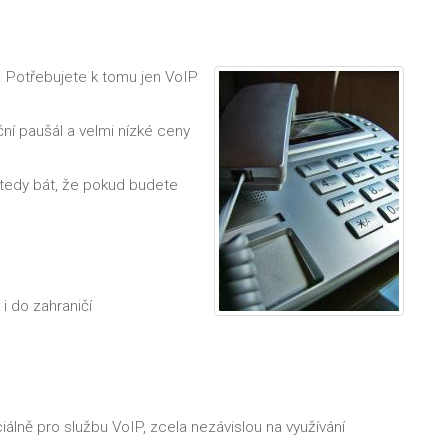
t. Potřebujete k tomu jen VoIP
ční paušál a velmi nízké ceny
e tedy bát, že pokud budete
 i do zahraničí
álně pro službu VoIP, zcela nezávislou na využívání