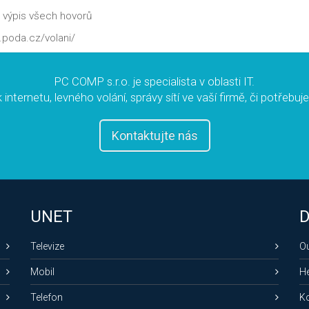
e výpis všech hovorů
.poda.cz/volani/
PC COMP s.r.o. je specialista v oblasti IT.
 internetu, levného volání, správy sítí ve vaší firmě, či potřebuj
Kontaktujte nás
UNET
D
Televize
O
Mobil
H
Telefon
Ko