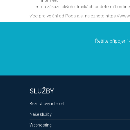
internetu
na zákaznických stránkách budete mít on-lin
více pro volání od Poda a.s. naleznete https://www
Řešíte připojení k
SLUŽBY
Bezdrátový internet
Naše služby
Webhosting