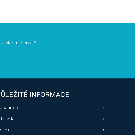
ete vlastní server?
ŮLEŽITÉ INFORMACE
utsourcing
elpdesk
ntakt